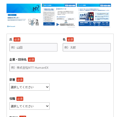
氏
名
必須
必須
企業・団体名
必須
部署
必須
役職
必須