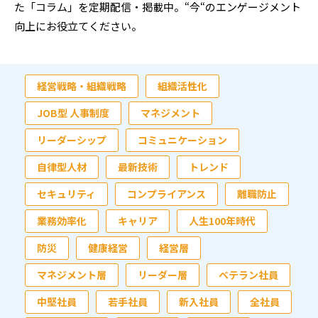
た「コラム」を定期配信・掲載中。“今“のエンゲージメント
向上にお役立てください。
経営戦略・組織戦略
組織活性化
JOB型 人事制度
マネジメント
リーダーシップ
コミュニケーション
自律型人材
最新技術
トレンド
セキュリティ
コンプライアンス
離職防止
業務効率化
キャリア
人生100年時代
防災
健康経営
経営層
マネジメント層
リーダー層
ベテラン社員
中堅社員
若手社員
新入社員
全社員