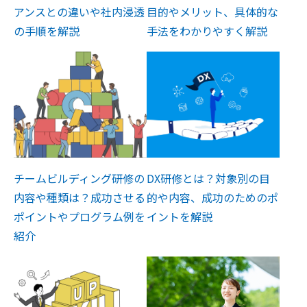
アンスとの違いや社内浸透
目的やメリット、具体的な
の手順を解説
手法をわかりやすく解説
チームビルディング研修の
DX研修とは？対象別の目
内容や種類は？成功させる
的や内容、成功のためのポ
ポイントやプログラム例を
イントを解説
紹介