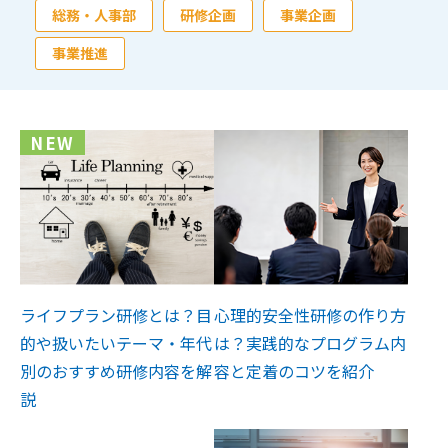
総務・人事部
研修企画
事業企画
事業推進
NEW
ライフプラン研修とは？目
心理的安全性研修の作り方
的や扱いたいテーマ・年代
は？実践的なプログラム内
別のおすすめ研修内容を解
容と定着のコツを紹介
説