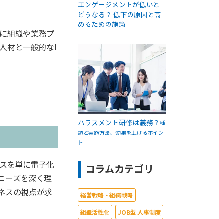
エンゲージメントが低いと
どうなる？ 低下の原因と高
めるための施策
時に組織や業務プ
人材と一般的なI
ハラスメント研修は義務？
種
類と実施方法、効果を上げるポイン
ト
セスを単に電子化
コラムカテゴリ
ニーズを深く理
ネスの視点が求
経営戦略・組織戦略
組織活性化
JOB型 人事制度