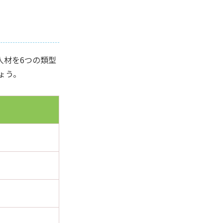
事業企画
事業推進
人材を6つの類型
ょう。