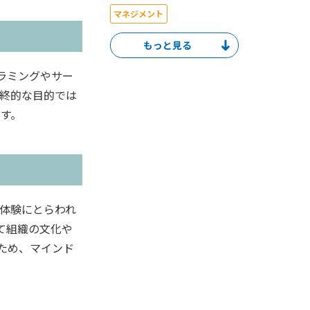
マネジメント
リーダーシップ
コミュニケーション
ラミングやサー
自律型人材
最新技術
最終的な目的では
トレンド
セキュリティ
です。
コンプライアンス
離職防止
業務効率化
キャリア
人生100年時代
防災
健康経営
経営層
体験にとらわれ
て組織の文化や
マネジメント層
リーダー層
ため、マインド
ベテラン社員
中堅社員
若手社員
新入社員
全社員
総務・人事部
研修企画