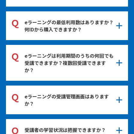
Ａ
ご受講者お一人様につき1IDが必要となりま
Ｑ
eラーニングの最低利用数はありますか？
す。受講人数分のIDをご購入下さい。
何IDから購入できますか？
Ａ
1IDからご利用いただけます。
Ｑ
eラーニングは利用期間のうちの何回でも
受講できますか？複数回受講できます
か？
Ａ
利用期間内であれば何回でもご受講可能で
Ｑ
eラーニングの受講管理画面はあります
す。
か？
Ａ
受講状況を確認できる管理機能をお渡ししま
Ｑ
受講者の学習状況は把握できますか？