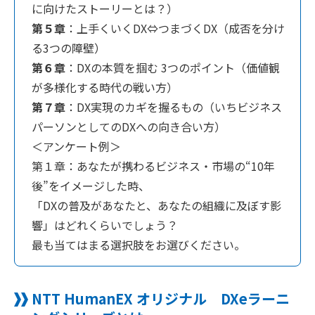
に向けたストーリーとは？）
第５章
：上手くいくDX⇔つまづくDX（成否を分け
る3つの障壁）
第６章
：DXの本質を掴む 3つのポイント（価値観
が多様化する時代の戦い方）
第７章
：DX実現のカギを握るもの（いちビジネス
パーソンとしてのDXへの向き合い方）
＜アンケート例＞
第１章：あなたが携わるビジネス・市場の“10年
後”をイメージした時、
「DXの普及があなたと、あなたの組織に及ぼす影
響」はどれくらいでしょう？
最も当てはまる選択肢をお選びください。
NTT HumanEX オリジナル DXeラーニ