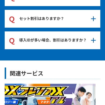
す。
Ａ
管理機能にて把握可能です。
Ｑ
セット割引はありますか？
Ａ
DXビギンズ！とDXフレンズはセット価格でご
Ｑ
導入IDが多い場合、割引はありますか？
購入いただけます。
セットの場合、１IDあたり7,700円（税込）/6
Ａ
か月利用です。
Xビギンズ！とDXフレンズは、それぞれ１０
１IDから割引がございます。
（セット購入の場合は対象外です）
関連サービス
価格はお問い合せください。