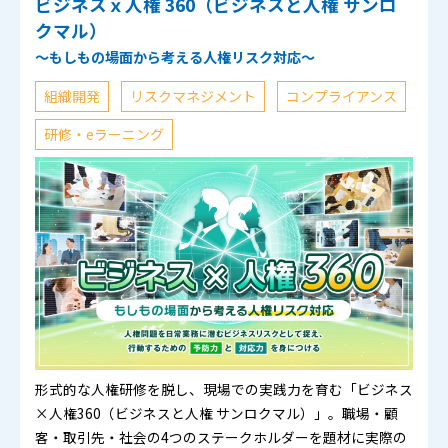
ビジネスｘ人権 360（ビジネスと人権 サンロ
クマル）​
～もしもの場面から考える人権リスク対応～​
組織開発
リスクマネジメント
コンプライアンス
研修・eラーニング
形式的な人権研修を脱し、現場での実践力を育む「ビジネス
×人権360（ビジネスと人権 サンロクマル）」。職場・顧
客・取引先・社会の4つのステークホルダーを題材に実際の