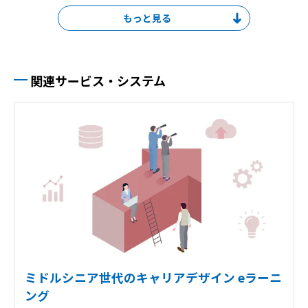
コンプライアンス
離職防止
業務効率化
キャリア
人生100年時代
防災
健康経営
経営層
マネジメント層
リーダー層
ベテラン社員
中堅社員
若手社員
新入社員
関連サービス・システム
全社員
総務・人事部
研修企画
事業企画
事業推進
ミドルシニア世代のキャリアデザイン eラーニ
ング