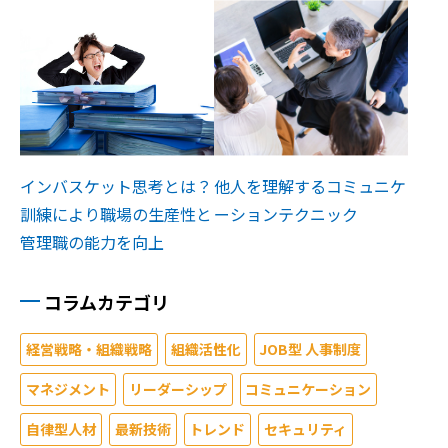
インバスケット思考とは？
他人を理解するコミュニケ
訓練により職場の生産性と
ーションテクニック
管理職の能力を向上
コラムカテゴリ
経営戦略・組織戦略
組織活性化
JOB型 人事制度
マネジメント
リーダーシップ
コミュニケーション
自律型人材
最新技術
トレンド
セキュリティ