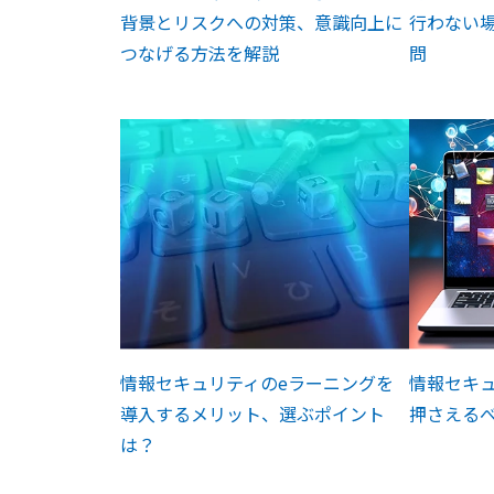
背景とリスクへの対策、意識向上に
行わない
つなげる方法を解説
問
情報セキュリティのeラーニングを
情報セキ
導入するメリット、選ぶポイント
押さえる
は？