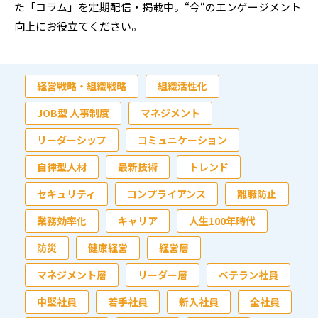
た「コラム」を定期配信・掲載中。“今“のエンゲージメント
向上にお役立てください。
経営戦略・組織戦略
組織活性化
JOB型 人事制度
マネジメント
リーダーシップ
コミュニケーション
自律型人材
最新技術
トレンド
セキュリティ
コンプライアンス
離職防止
業務効率化
キャリア
人生100年時代
防災
健康経営
経営層
マネジメント層
リーダー層
ベテラン社員
中堅社員
若手社員
新入社員
全社員