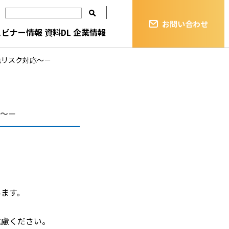
お問い合わせ
ェビナー情報
資料DL
企業情報
権リスク対応～－
応～－
。
います。
遠慮ください。