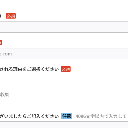
）
必須
須
される理由をご選択ください
必須
収集
ざいましたらご記入ください
任意
4096文字以内で入力し