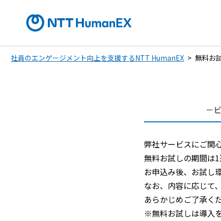
社員のエンゲージメント向上を支援するNTT HumanEX
無料お
－ビ
弊社サービスにご関
無料お試しの期間は
お申込み後、お試し
なお、内容に応じて
あらかじめご了承く
※無料お試しは導入