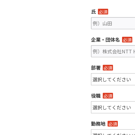
氏
必須
企業・団体名
必須
部署
必須
役職
必須
勤務地
必須