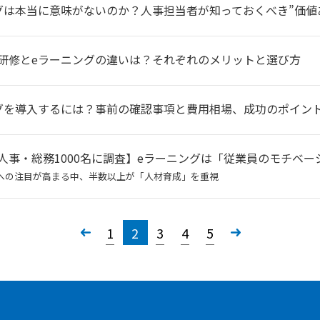
グは本当に意味がないのか？人事担当者が知っておくべき”価値
研修とeラーニングの違いは？それぞれのメリットと選び方
グを導入するには？事前の確認事項と費用相場、成功のポイン
人事・総務1000名に調査】eラーニングは「従業員のモチベ
への注目が高まる中、半数以上が「人材育成」を重視
«
1
2
3
4
5
»