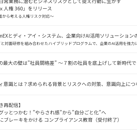
日常業務に潜むビジネスリスクとして捉え行動に生かす
ｘ人権 360」をリリース
面から考える人権リスク対応～
umanEXとディ・アイ・システム、企業向けAI活用ソリューショ
グと対面研修を組み合わせたハイブリッドプログラムで、企業のAI活用を強力
用の最大の壁は”社員間格差” ～７割の社員を底上げして新時代
ィ意識とは？求められる背景とリスクへの対策、意識向上につ
き再配信】
グッとつかむ！”やらされ感”から”自分ごと化”へ
にブレーキをかける コンプライアンス教育（受付終了）