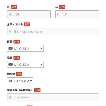
氏
名
必須
必須
企業・団体名
必須
部署
必須
役職
必須
勤務地
必須
電話番号（半角数字）
必須