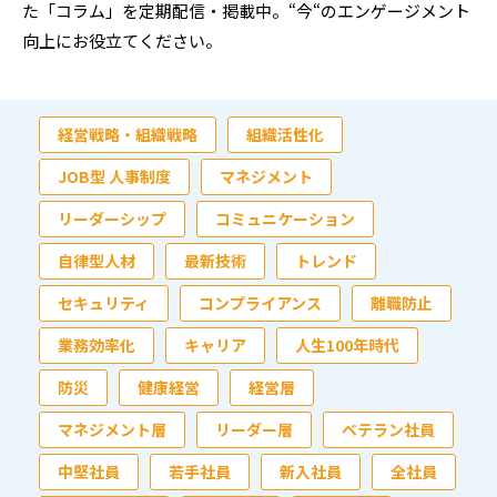
た「コラム」を定期配信・掲載中。“今“のエンゲージメント
向上にお役立てください。
経営戦略・組織戦略
組織活性化
JOB型 人事制度
マネジメント
リーダーシップ
コミュニケーション
自律型人材
最新技術
トレンド
セキュリティ
コンプライアンス
離職防止
業務効率化
キャリア
人生100年時代
防災
健康経営
経営層
マネジメント層
リーダー層
ベテラン社員
中堅社員
若手社員
新入社員
全社員