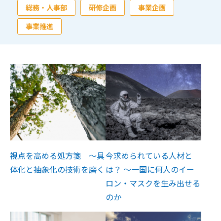
総務・人事部
研修企画
事業企画
事業推進
視点を高める処方箋 ～具
今求められている人材と
体化と抽象化の技術を磨く
は？ ～一国に何人のイー
ロン・マスクを生み出せる
のか