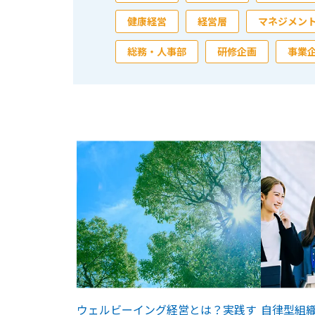
健康経営
経営層
マネジメン
総務・人事部
研修企画
事業
ウェルビーイング経営とは？実践す
自律型組