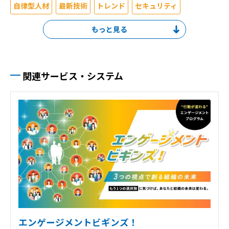
自律型人材
最新技術
トレンド
セキュリティ
コンプライアンス
離職防止
業務効率化
キャリア
人生100年時代
防災
健康経営
経営層
マネジメント層
リーダー層
ベテラン社員
中堅社員
若手社員
新入社員
関連サービス・システム
全社員
総務・人事部
研修企画
事業企画
事業推進
エンゲージメントビギンズ！