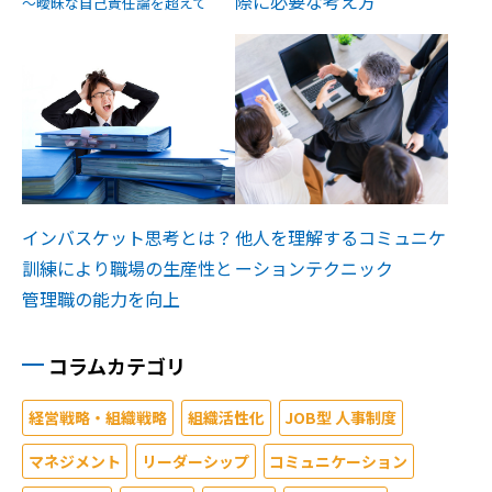
際に必要な考え方
～曖昧な自己責任論を超えて
インバスケット思考とは？
他人を理解するコミュニケ
訓練により職場の生産性と
ーションテクニック
管理職の能力を向上
コラムカテゴリ
経営戦略・組織戦略
組織活性化
JOB型 人事制度
マネジメント
リーダーシップ
コミュニケーション