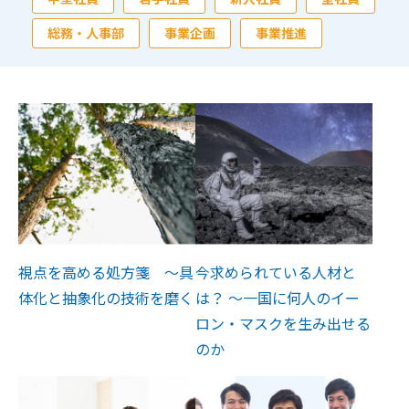
総務・人事部
事業企画
事業推進
視点を高める処方箋 ～具
今求められている人材と
体化と抽象化の技術を磨く
は？ ～一国に何人のイー
ロン・マスクを生み出せる
のか