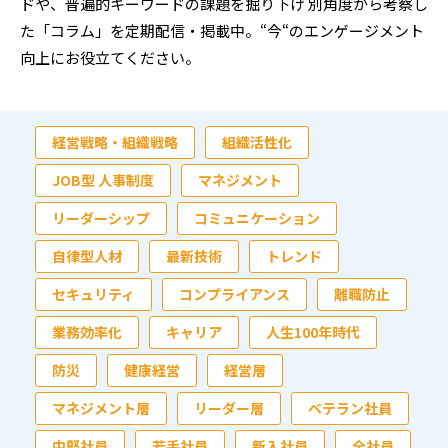
ドや、普遍的キーワードの課題を掘り下げ
別角度から考察し
た「コラム」を定期配信・掲載中。“今“のエンゲージメント
向上にお役立てください。
経営戦略・組織戦略
組織活性化
JOB型 人事制度
マネジメント
リーダーシップ
コミュニケーション
自律型人材
最新技術
トレンド
セキュリティ
コンプライアンス
離職防止
業務効率化
キャリア
人生100年時代
防災
健康経営
経営層
マネジメント層
リーダー層
ベテラン社員
中堅社員
若手社員
新入社員
全社員