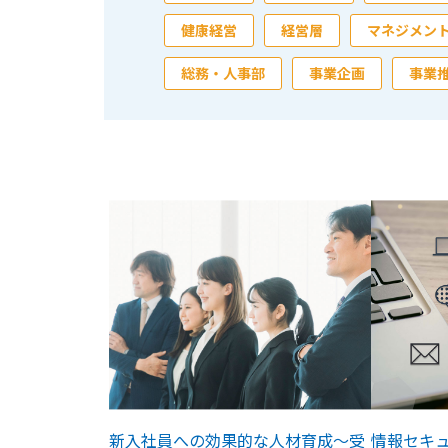
健康経営
経営層
マネジメン
総務・人事部
事業企画
事業
新入社員への効果的な人材育成～受
情報セキ