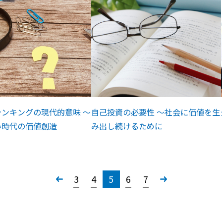
ンキングの現代的意味 ～
自己投資の必要性 ～社会に価値を生
い時代の価値創造
み出し続けるために
«
3
4
5
6
7
»