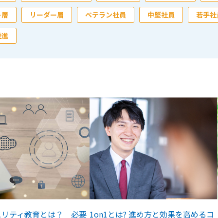
ト層
リーダー層
ベテラン社員
中堅社員
若手社
推進
ュリティ教育とは？ 必要
1on1とは? 進め方と効果を高めるコ