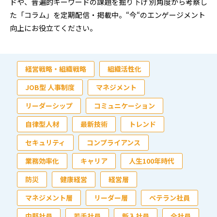
ドや、普遍的キーワードの課題を掘り下げ
別角度から考察し
た「コラム」を定期配信・掲載中。“今“のエンゲージメント
向上にお役立てください。
経営戦略・組織戦略
組織活性化
JOB型 人事制度
マネジメント
リーダーシップ
コミュニケーション
自律型人材
最新技術
トレンド
セキュリティ
コンプライアンス
業務効率化
キャリア
人生100年時代
防災
健康経営
経営層
マネジメント層
リーダー層
ベテラン社員
中堅社員
若手社員
新入社員
全社員