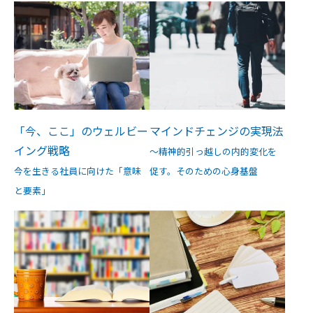
「今、ここ」のウェルビー
マインドチェンジの実現法
イング戦略
～精神的引っ越しの内的変化を
今を生きる社員に向けた「意味
促す。そのための心身基盤
と要素」