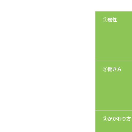
①属性
②働き方
③かかわり方