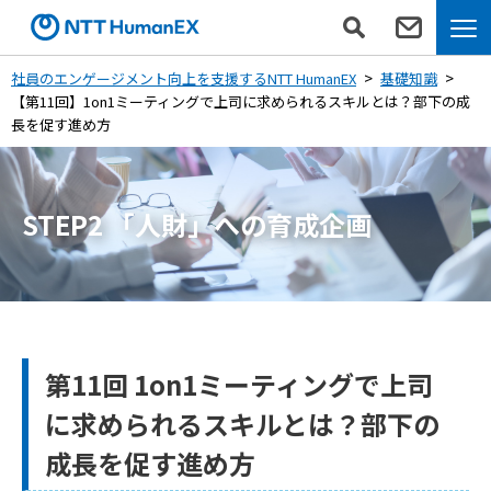
社員のエンゲージメント向上を支援するNTT HumanEX
基礎知識
【第11回】1on1ミーティングで上司に求められるスキルとは？部下の成
長を促す進め方
STEP2 「人財」への育成企画
第11回 1on1ミーティングで上司
に求められるスキルとは？部下の
成長を促す進め方