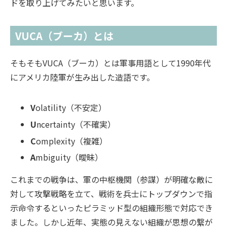
ドを取り上げてみたいと思います。
VUCA（ブーカ）とは
そもそもVUCA（ブーカ）とは軍事用語として1990年代
にアメリカ陸軍が生み出した造語です。
V
olatility（不安定）
U
ncertainty（不確実）
C
omplexity（複雑）
A
mbiguity（曖昧）
これまでの戦争は、軍の中枢機関（参謀）が明確な敵に
対して攻撃戦略を立て、戦術を兵士にトップダウンで指
示命令するといったピラミッド型の組織形態で対応でき
ました。しかし近年、実態の見えない組織が思想の繋が